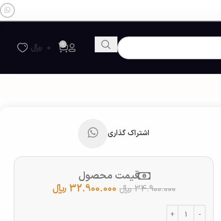
0
0
﷼
اشتراک گذاری
قیمت محصول
32.900.000
﷼
34.900.000
﷼