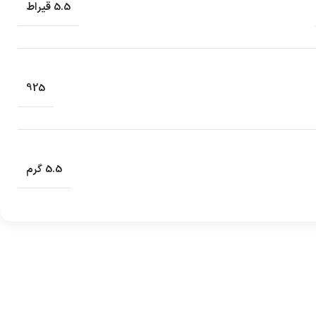
5.5 قیراط
925
5.5 گرم