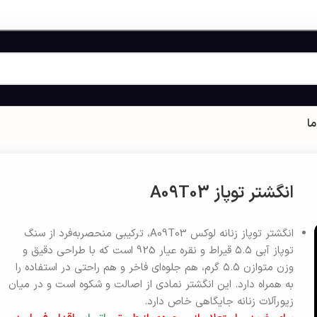
ما
انگشتر توپاز A09T03
انگشتر توپاز زنانه لوکس A09T03، ترکیبی منحصر‌به‌فرد از سنگ
توپاز آبی ۵.۵ قیراط و نقره عیار 925 است که با طراحی دقیق و
وزن متوازن ۵.۵ گرم، هم جلوه‌ای فاخر و هم راحتی در استفاده را
به همراه دارد. این انگشتر نمادی از اصالت و شکوه است و در میان
زیورآلات زنانه جایگاهی خاص دارد.