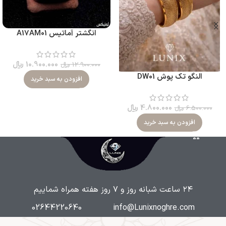
انگشتر آماتیس A17AM01
10.900.000
﷼
12.900.000
﷼
النگو تک پوش DW01
افزودن به سبد خرید
4.800.000
﷼
6.500.000
﷼
افزودن به سبد خرید
۲۴ ساعت شبانه روز و ۷ روز هفته همراه شماییم
02644220640
info@Lunixnoghre.com