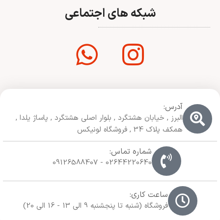
شبکه های اجتماعی
آدرس:
البرز , خیابان هشتگرد , بلوار اصلی هشتگرد , پاساژ یلدا ,
همکف پلاک 34 , فروشگاه لونیکس
شماره تماس:
02644220640 - 09126588407
ساعت کاری:
فروشگاه (شنبه تا پنجشنبه 9 الی 13 - 16 الی 20)