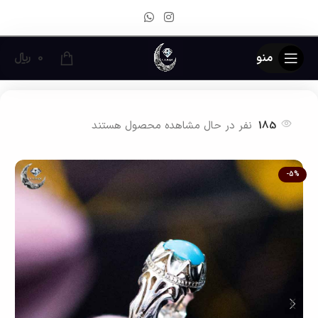
منو
0
﷼
خانه
زیور آلات نقره مردانه
انگشتر نقره مردانه
185
نفر در حال مشاهده محصول هستند
-5%