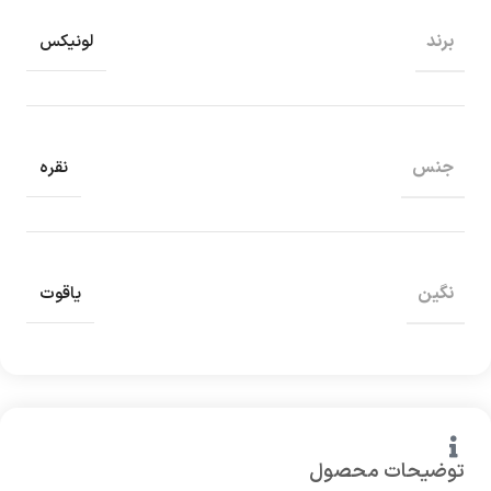
برند
لونیکس
جنس
نقره
نگین
یاقوت
توضیحات محصول