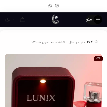
منو
0
﷼
خانه
زیور آلات نقره زنانه
انگشتر نقره زنانه
174
نفر در حال مشاهده محصول هستند
-7%