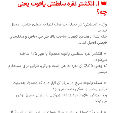
👑 ۱. انگشتر نقره سلطنتی یاقوت یعنی
چه؟
واژه‌ی “سلطنتی” در دنیای جواهرات تنها به معنای ظاهری مجلل
نیست،
بلکه نشان‌دهنده‌ی
کیفیت ساخت بالا، طراحی خاص و سنگ‌های
قیمتی اصیل
است.
🔸 انگشتر نقره سلطنتی یاقوت معمولاً با
عیار ۹۲۵
ساخته
می‌شود،
که یعنی ۹۲.۵٪ آن نقره خالص است و باقی، فلزاتی برای استحکام
بیشتر.
🔸
سنگ یاقوت سرخ
در مرکز آن قرار دارد که معمولاً به‌صورت
تراش بیضی یا اشکی نصب می‌شود
و با ریزنگین‌های سفید (مانند زیرکون یا برلیان اتمی) تزئین
می‌گردد.
🔸 این انگشترها اغلب
دستی‌ساز
هستند و طراحی‌شان الهام‌گرفته