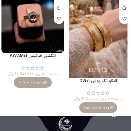
انگشتر آماتیس A17AM01
10.900.000
﷼
12.900.000
﷼
النگو تک پوش DW01
افزودن به سبد خرید
4.800.000
﷼
6.500.000
﷼
افزودن به سبد خرید