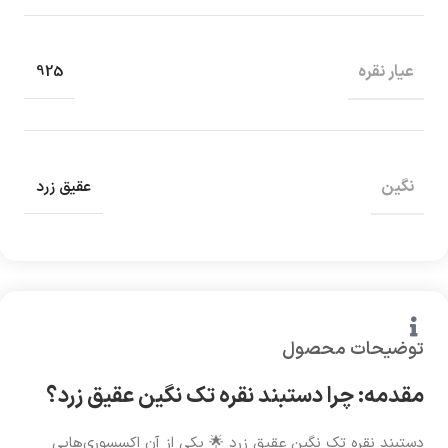
عیار نقره
925
نگین
عقیق زرد
توضیحات محصول
مقدمه: چرا دستبند نقره تک نگین عقیق زرد؟
دستبند نقره تک نگین عقیق زرد 🌟 یکی از آن اکسسوری‌هایی