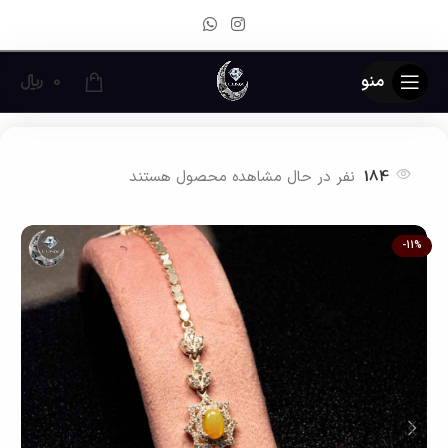
منو
0
﷼
خانه
زیور آلات نقره زنانه
دستبند نقره زنانه
184
نفر در حال مشاهده محصول هستند
-11%