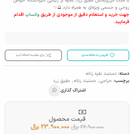
با سنگ انرژی‌بخش عقیق زرد، علاوه بر زیبایی خیره‌کننده، خواص
روحی و جسمی ویژه‌ای به همراه دارد.🔮✨
جهت خرید و استعلام دقیق از موجودی از طریق
واتساپ
اقدام
فرمایید.
افزودن به علاقه مندی
برای مقایسه اضافه کنید
دسته:
دستبند نقره زنانه
برچسب:
حراجی
,
دستبند زنانه
,
عقیق زرد
اشتراک گذاری
قیمت محصول
23.900.000
﷼
26.900.000
﷼