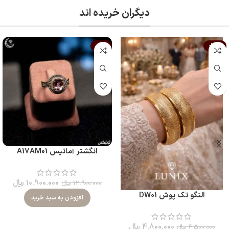
دیگران خریده اند
-16%
-26%
انگشتر آماتیس A17AM01
10.900.000
﷼
12.900.000
﷼
النگو تک پوش DW01
افزودن به سبد خرید
4.800.000
﷼
6.500.000
﷼